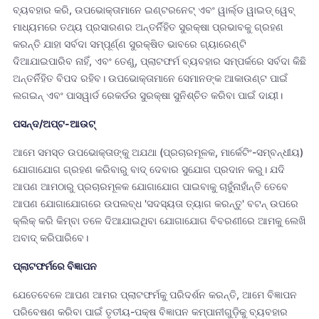
ବ୍ୟବହାର କରି, ଉପଭୋକ୍ତାମାନେ ଇଣ୍ଟରନେଟ୍ ଏବଂ ୱାର୍ଲ୍ଡ ୱାଇଡ୍ ୱେବ୍
ମାଧ୍ୟମରେ ତଥ୍ୟ ପ୍ରସାରଣର ଅନ୍ତର୍ନିହିତ ସୁରକ୍ଷା ପ୍ରଭାବକୁ ଗ୍ରହଣ
କରନ୍ତି ଯାହା ସର୍ବଦା ସମ୍ପୂର୍ଣ୍ଣ ସୁରକ୍ଷିତ ଭାବରେ ଗ୍ୟାରେଣ୍ଟି
ଦିଆଯାଇପାରିବ ନାହିଁ, ଏବଂ ତେଣୁ, ପ୍ଲାଟଫର୍ମ ବ୍ୟବହାର ସମ୍ପର୍କରେ ସର୍ବଦା କିଛି
ଅନ୍ତର୍ନିହିତ ବିପଦ ରହିବ। ଉପଭୋକ୍ତାମାନେ ସେମାନଙ୍କ ଆକାଉଣ୍ଟ ପାଇଁ
ଲଗଇନ୍ ଏବଂ ପାସୱାର୍ଡ ରେକର୍ଡର ସୁରକ୍ଷା ସୁନିଶ୍ଚିତ କରିବା ପାଇଁ ଦାୟୀ।
ପସନ୍ଦ/ଅପ୍ଟ-ଆଉଟ୍
ଆମେ ସମସ୍ତ ଉପଭୋକ୍ତାଙ୍କୁ ଅଯଥା (ପ୍ରଚାରମୂଳକ, ମାର୍କେଟିଂ-ସମ୍ବନ୍ଧୀୟ)
ଯୋଗାଯୋଗ ଗ୍ରହଣ କରିବାରୁ ବାଦ୍ ଦେବାର ସୁଯୋଗ ପ୍ରଦାନ କରୁ। ଯଦି
ଆପଣ ଆମଠାରୁ ପ୍ରଚାରମୂଳକ ଯୋଗାଯୋଗ ପାଇବାକୁ ଚାହୁଁନାହାଁନ୍ତି ତେବେ
ଆପଣ ଯୋଗାଯୋଗରେ ଉପଲବ୍ଧ 'ସଦସ୍ୟତା ତ୍ୟାଗ କରନ୍ତୁ' ବଟନ୍ ଉପରେ
କ୍ଲିକ୍ କରି କିମ୍ବା ତଳେ ଦିଆଯାଇଥିବା ଯୋଗାଯୋଗ ବିବରଣୀରେ ଆମକୁ ଲେଖି
ଅବାଦ୍ କରିପାରିବେ।
ପ୍ଲାଟଫର୍ମରେ ବିଜ୍ଞାପନ
ଯେତେବେଳେ ଆପଣ ଆମର ପ୍ଲାଟଫର୍ମକୁ ପରିଦର୍ଶନ କରନ୍ତି, ଆମେ ବିଜ୍ଞାପନ
ପରିବେଷଣ କରିବା ପାଇଁ ତୃତୀୟ-ପକ୍ଷ ବିଜ୍ଞାପନ କମ୍ପାନୀଗୁଡ଼ିକୁ ବ୍ୟବହାର