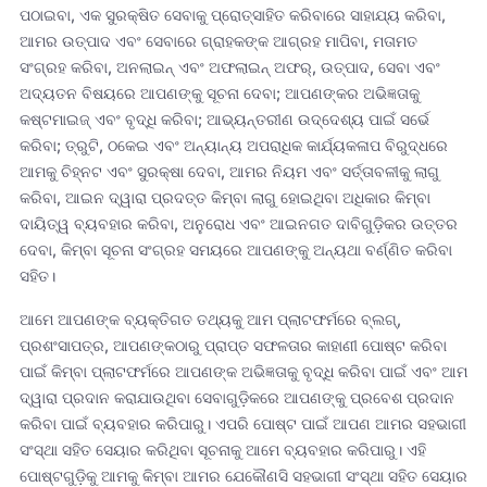
ପଠାଇବା, ଏକ ସୁରକ୍ଷିତ ସେବାକୁ ପ୍ରୋତ୍ସାହିତ କରିବାରେ ସାହାଯ୍ୟ କରିବା,
ଆମର ଉତ୍ପାଦ ଏବଂ ସେବାରେ ଗ୍ରାହକଙ୍କ ଆଗ୍ରହ ମାପିବା, ମତାମତ
ସଂଗ୍ରହ କରିବା, ଅନଲାଇନ୍ ଏବଂ ଅଫଲାଇନ୍ ଅଫର୍, ଉତ୍ପାଦ, ସେବା ଏବଂ
ଅଦ୍ୟତନ ବିଷୟରେ ଆପଣଙ୍କୁ ସୂଚନା ଦେବା; ଆପଣଙ୍କର ଅଭିଜ୍ଞତାକୁ
କଷ୍ଟମାଇଜ୍ ଏବଂ ବୃଦ୍ଧି କରିବା; ଆଭ୍ୟନ୍ତରୀଣ ଉଦ୍ଦେଶ୍ୟ ପାଇଁ ସର୍ଭେ
କରିବା; ତ୍ରୁଟି, ଠକେଇ ଏବଂ ଅନ୍ୟାନ୍ୟ ଅପରାଧିକ କାର୍ଯ୍ୟକଳାପ ବିରୁଦ୍ଧରେ
ଆମକୁ ଚିହ୍ନଟ ଏବଂ ସୁରକ୍ଷା ଦେବା, ଆମର ନିୟମ ଏବଂ ସର୍ତ୍ତାବଳୀକୁ ଲାଗୁ
କରିବା, ଆଇନ ଦ୍ୱାରା ପ୍ରଦତ୍ତ କିମ୍ବା ଲାଗୁ ହୋଇଥିବା ଅଧିକାର କିମ୍ବା
ଦାୟିତ୍ୱ ବ୍ୟବହାର କରିବା, ଅନୁରୋଧ ଏବଂ ଆଇନଗତ ଦାବିଗୁଡ଼ିକର ଉତ୍ତର
ଦେବା, କିମ୍ବା ସୂଚନା ସଂଗ୍ରହ ସମୟରେ ଆପଣଙ୍କୁ ଅନ୍ୟଥା ବର୍ଣ୍ଣିତ କରିବା
ସହିତ।
ଆମେ ଆପଣଙ୍କ ବ୍ୟକ୍ତିଗତ ତଥ୍ୟକୁ ଆମ ପ୍ଲାଟଫର୍ମରେ ବ୍ଲଗ୍,
ପ୍ରଶଂସାପତ୍ର, ଆପଣଙ୍କଠାରୁ ପ୍ରାପ୍ତ ସଫଳତାର କାହାଣୀ ପୋଷ୍ଟ କରିବା
ପାଇଁ କିମ୍ବା ପ୍ଲାଟଫର୍ମରେ ଆପଣଙ୍କ ଅଭିଜ୍ଞତାକୁ ବୃଦ୍ଧି କରିବା ପାଇଁ ଏବଂ ଆମ
ଦ୍ୱାରା ପ୍ରଦାନ କରାଯାଉଥିବା ସେବାଗୁଡ଼ିକରେ ଆପଣଙ୍କୁ ପ୍ରବେଶ ପ୍ରଦାନ
କରିବା ପାଇଁ ବ୍ୟବହାର କରିପାରୁ। ଏପରି ପୋଷ୍ଟ ପାଇଁ ଆପଣ ଆମର ସହଭାଗୀ
ସଂସ୍ଥା ସହିତ ସେୟାର କରିଥିବା ସୂଚନାକୁ ଆମେ ବ୍ୟବହାର କରିପାରୁ। ଏହି
ପୋଷ୍ଟଗୁଡ଼ିକୁ ଆମକୁ କିମ୍ବା ଆମର ଯେକୌଣସି ସହଭାଗୀ ସଂସ୍ଥା ସହିତ ସେୟାର