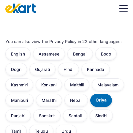
You can also view the Privacy Policy in
22
other languages:
English
Assamese
Bengali
Bodo
Dogri
Gujarati
Hindi
Kannada
Kashmiri
Konkani
Maithili
Malayalam
Oriya
Manipuri
Marathi
Nepali
Punjabi
Sanskrit
Santali
Sindhi
Tamil
Telugu
Urdu