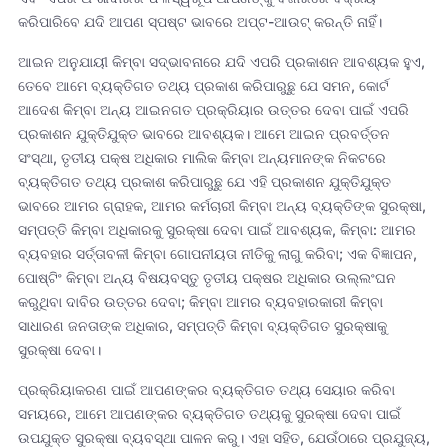
କରିପାରିବେ ଯଦି ଆପଣ ସ୍ପଷ୍ଟ ଭାବରେ ଅପ୍ଟ-ଆଉଟ୍ କରନ୍ତି ନାହିଁ।
ଆଇନ ଅନୁଯାୟୀ କିମ୍ବା ସଦ୍‌ଭାବନାରେ ଯଦି ଏପରି ପ୍ରକାଶନ ଆବଶ୍ୟକ ହୁଏ,
ତେବେ ଆମେ ବ୍ୟକ୍ତିଗତ ତଥ୍ୟ ପ୍ରକାଶ କରିପାରୁଛୁ ଯେ ସମନ, କୋର୍ଟ
ଆଦେଶ କିମ୍ବା ଅନ୍ୟ ଆଇନଗତ ପ୍ରକ୍ରିୟାର ଉତ୍ତର ଦେବା ପାଇଁ ଏପରି
ପ୍ରକାଶନ ଯୁକ୍ତିଯୁକ୍ତ ଭାବରେ ଆବଶ୍ୟକ। ଆମେ ଆଇନ ପ୍ରବର୍ତ୍ତନ
ସଂସ୍ଥା, ତୃତୀୟ ପକ୍ଷ ଅଧିକାର ମାଲିକ କିମ୍ବା ଅନ୍ୟମାନଙ୍କ ନିକଟରେ
ବ୍ୟକ୍ତିଗତ ତଥ୍ୟ ପ୍ରକାଶ କରିପାରୁଛୁ ଯେ ଏହି ପ୍ରକାଶନ ଯୁକ୍ତିଯୁକ୍ତ
ଭାବରେ ଆମର ଗ୍ରାହକ, ଆମର କର୍ମଚାରୀ କିମ୍ବା ଅନ୍ୟ ବ୍ୟକ୍ତିଙ୍କ ସୁରକ୍ଷା,
ସମ୍ପତ୍ତି କିମ୍ବା ଅଧିକାରକୁ ସୁରକ୍ଷା ଦେବା ପାଇଁ ଆବଶ୍ୟକ, କିମ୍ବା: ଆମର
ବ୍ୟବହାର ସର୍ତ୍ତାବଳୀ କିମ୍ବା ଗୋପନୀୟତା ନୀତିକୁ ଲାଗୁ କରିବା; ଏକ ବିଜ୍ଞାପନ,
ପୋଷ୍ଟିଂ କିମ୍ବା ଅନ୍ୟ ବିଷୟବସ୍ତୁ ତୃତୀୟ ପକ୍ଷର ଅଧିକାର ଉଲ୍ଲଂଘନ
କରୁଥିବା ଦାବିର ଉତ୍ତର ଦେବା; କିମ୍ବା ଆମର ବ୍ୟବହାରକାରୀ କିମ୍ବା
ସାଧାରଣ ଜନତାଙ୍କ ଅଧିକାର, ସମ୍ପତ୍ତି କିମ୍ବା ବ୍ୟକ୍ତିଗତ ସୁରକ୍ଷାକୁ
ସୁରକ୍ଷା ଦେବା।
ପ୍ରକ୍ରିୟାକରଣ ପାଇଁ ଆପଣଙ୍କର ବ୍ୟକ୍ତିଗତ ତଥ୍ୟ ସେୟାର କରିବା
ସମୟରେ, ଆମେ ଆପଣଙ୍କର ବ୍ୟକ୍ତିଗତ ତଥ୍ୟକୁ ସୁରକ୍ଷା ଦେବା ପାଇଁ
ଉପଯୁକ୍ତ ସୁରକ୍ଷା ବ୍ୟବସ୍ଥା ପାଳନ କରୁ। ଏହା ସହିତ, ଯେଉଁଠାରେ ପ୍ରଯୁଜ୍ୟ,