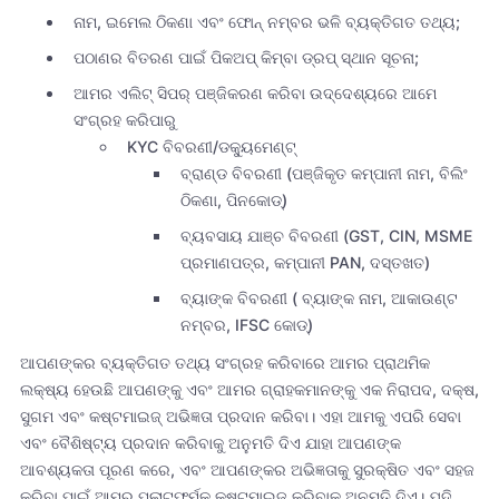
ନାମ, ଇମେଲ ଠିକଣା ଏବଂ ଫୋନ୍ ନମ୍ବର ଭଳି ବ୍ୟକ୍ତିଗତ ତଥ୍ୟ;
ପଠାଣର ବିତରଣ ପାଇଁ ପିକଅପ୍ କିମ୍ବା ଡ୍ରପ୍ ସ୍ଥାନ ସୂଚନା;
ଆମର ଏଲିଟ୍ ସିପର୍ ପଞ୍ଜିକରଣ କରିବା ଉଦ୍ଦେଶ୍ୟରେ ଆମେ
ସଂଗ୍ରହ କରିପାରୁ
KYC ବିବରଣୀ/ଡକ୍ୟୁମେଣ୍ଟ୍
ବ୍ରାଣ୍ଡ ବିବରଣୀ (ପଞ୍ଜିକୃତ କମ୍ପାନୀ ନାମ, ବିଲିଂ
ଠିକଣା, ପିନକୋଡ୍)
ବ୍ୟବସାୟ ଯାଞ୍ଚ ବିବରଣୀ (GST, CIN, MSME
ପ୍ରମାଣପତ୍ର, କମ୍ପାନୀ PAN, ଦସ୍ତଖତ)
ବ୍ୟାଙ୍କ ବିବରଣୀ ( ବ୍ୟାଙ୍କ ନାମ, ଆକାଉଣ୍ଟ
ନମ୍ବର, IFSC କୋଡ୍)
ଆପଣଙ୍କର ବ୍ୟକ୍ତିଗତ ତଥ୍ୟ ସଂଗ୍ରହ କରିବାରେ ଆମର ପ୍ରାଥମିକ
ଲକ୍ଷ୍ୟ ହେଉଛି ଆପଣଙ୍କୁ ଏବଂ ଆମର ଗ୍ରାହକମାନଙ୍କୁ ଏକ ନିରାପଦ, ଦକ୍ଷ,
ସୁଗମ ଏବଂ କଷ୍ଟମାଇଜ୍ ଅଭିଜ୍ଞତା ପ୍ରଦାନ କରିବା। ଏହା ଆମକୁ ଏପରି ସେବା
ଏବଂ ବୈଶିଷ୍ଟ୍ୟ ପ୍ରଦାନ କରିବାକୁ ଅନୁମତି ଦିଏ ଯାହା ଆପଣଙ୍କ
ଆବଶ୍ୟକତା ପୂରଣ କରେ, ଏବଂ ଆପଣଙ୍କର ଅଭିଜ୍ଞତାକୁ ସୁରକ୍ଷିତ ଏବଂ ସହଜ
କରିବା ପାଇଁ ଆମର ପ୍ଲାଟଫର୍ମକୁ କଷ୍ଟମାଇଜ୍ କରିବାକୁ ଅନୁମତି ଦିଏ। ଯଦି