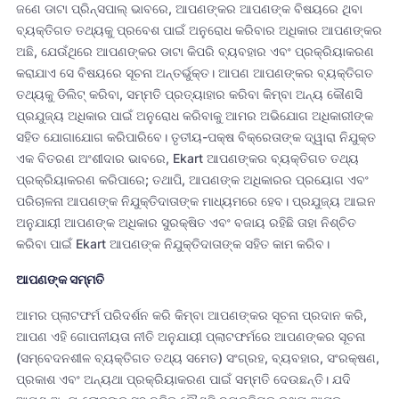
ଜଣେ ଡାଟା ପ୍ରିନ୍ସପାଲ୍ ଭାବରେ, ଆପଣଙ୍କର ଆପଣଙ୍କ ବିଷୟରେ ଥିବା
ବ୍ୟକ୍ତିଗତ ତଥ୍ୟକୁ ପ୍ରବେଶ ପାଇଁ ଅନୁରୋଧ କରିବାର ଅଧିକାର ଆପଣଙ୍କର
ଅଛି, ଯେଉଁଥିରେ ଆପଣଙ୍କର ଡାଟା କିପରି ବ୍ୟବହାର ଏବଂ ପ୍ରକ୍ରିୟାକରଣ
କରାଯାଏ ସେ ବିଷୟରେ ସୂଚନା ଅନ୍ତର୍ଭୁକ୍ତ। ଆପଣ ଆପଣଙ୍କର ବ୍ୟକ୍ତିଗତ
ତଥ୍ୟକୁ ଡିଲିଟ୍ କରିବା, ସମ୍ମତି ପ୍ରତ୍ୟାହାର କରିବା କିମ୍ବା ଅନ୍ୟ କୌଣସି
ପ୍ରଯୁଜ୍ୟ ଅଧିକାର ପାଇଁ ଅନୁରୋଧ କରିବାକୁ ଆମର ଅଭିଯୋଗ ଅଧିକାରୀଙ୍କ
ସହିତ ଯୋଗାଯୋଗ କରିପାରିବେ। ତୃତୀୟ-ପକ୍ଷ ବିକ୍ରେତାଙ୍କ ଦ୍ୱାରା ନିଯୁକ୍ତ
ଏକ ବିତରଣ ଅଂଶୀଦାର ଭାବରେ, Ekart ଆପଣଙ୍କର ବ୍ୟକ୍ତିଗତ ତଥ୍ୟ
ପ୍ରକ୍ରିୟାକରଣ କରିପାରେ; ତଥାପି, ଆପଣଙ୍କ ଅଧିକାରର ପ୍ରୟୋଗ ଏବଂ
ପରିଚାଳନା ଆପଣଙ୍କ ନିଯୁକ୍ତିଦାତାଙ୍କ ମାଧ୍ୟମରେ ହେବ। ପ୍ରଯୁଜ୍ୟ ଆଇନ
ଅନୁଯାୟୀ ଆପଣଙ୍କ ଅଧିକାର ସୁରକ୍ଷିତ ଏବଂ ବଜାୟ ରହିଛି ତାହା ନିଶ୍ଚିତ
କରିବା ପାଇଁ Ekart ଆପଣଙ୍କ ନିଯୁକ୍ତିଦାତାଙ୍କ ସହିତ କାମ କରିବ।
ଆପଣଙ୍କ ସମ୍ମତି
ଆମର ପ୍ଲାଟଫର୍ମ ପରିଦର୍ଶନ କରି କିମ୍ବା ଆପଣଙ୍କର ସୂଚନା ପ୍ରଦାନ କରି,
ଆପଣ ଏହି ଗୋପନୀୟତା ନୀତି ଅନୁଯାୟୀ ପ୍ଲାଟଫର୍ମରେ ଆପଣଙ୍କର ସୂଚନା
(ସମ୍ବେଦନଶୀଳ ବ୍ୟକ୍ତିଗତ ତଥ୍ୟ ସମେତ) ସଂଗ୍ରହ, ବ୍ୟବହାର, ସଂରକ୍ଷଣ,
ପ୍ରକାଶ ଏବଂ ଅନ୍ୟଥା ପ୍ରକ୍ରିୟାକରଣ ପାଇଁ ସମ୍ମତି ଦେଉଛନ୍ତି। ଯଦି