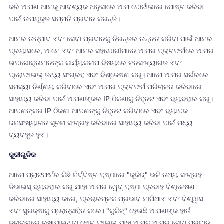
କରି ଆପଣ ଆମକୁ ଆବଶ୍ୟକ ଅନୁସାରେ ଆମ ପୋର୍ଟାଲରେ ପୋଷ୍ଟ କରିବା
ପାଇଁ ଉପଯୁକ୍ତ ସମ୍ମତି ପ୍ରଦାନ କରନ୍ତି।
ଆମର ଉତ୍ପାଦ ଏବଂ ସେବା ପ୍ରଦାନକୁ ନିରନ୍ତର ଉନ୍ନତ କରିବା ପାଇଁ ଆମର
ପ୍ରୟାସରେ, ଆମେ ଏବଂ ଆମର ସହଯୋଗୀମାନେ ଆମର ପ୍ଲାଟଫର୍ମରେ ଆମର
ଉପଭୋକ୍ତାମାନଙ୍କ କାର୍ଯ୍ୟକଳାପ ବିଷୟରେ ଜନସଂଖ୍ୟାଗତ ଏବଂ
ପ୍ରୋଫାଇଲ୍ ତଥ୍ୟ ସଂଗ୍ରହ ଏବଂ ବିଶ୍ଳେଷଣ କରୁ। ଆମେ ଆମର ସର୍ଭରରେ
ସମସ୍ୟା ନିର୍ଣ୍ଣୟ କରିବାରେ ଏବଂ ଆମର ପ୍ଲାଟଫର୍ମ ପରିଚାଳନା କରିବାରେ
ସାହାଯ୍ୟ କରିବା ପାଇଁ ଆପଣଙ୍କର IP ଠିକଣାକୁ ଚିହ୍ନଟ ଏବଂ ବ୍ୟବହାର କରୁ।
ଆପଣଙ୍କର IP ଠିକଣା ଆପଣଙ୍କୁ ଚିହ୍ନଟ କରିବାରେ ଏବଂ ବ୍ୟାପକ
ଜନସଂଖ୍ୟାଗତ ସୂଚନା ସଂଗ୍ରହ କରିବାରେ ସାହାଯ୍ୟ କରିବା ପାଇଁ ମଧ୍ୟ
ବ୍ୟବହୃତ ହୁଏ।
କୁକୀଗୁଡିକ
ଆମେ ପ୍ଲାଟଫର୍ମର କିଛି ନିର୍ଦ୍ଦିଷ୍ଟ ପୃଷ୍ଠାରେ "କୁକିଜ୍" ଭଳି ତଥ୍ୟ ସଂଗ୍ରହ
ଡିଭାଇସ୍ ବ୍ୟବହାର କରୁ ଯାହା ଆମର ୱେବ୍ ପୃଷ୍ଠା ପ୍ରବାହ ବିଶ୍ଳେଷଣ
କରିବାରେ ସାହାଯ୍ୟ କରେ, ପ୍ରଚାରମୂଳକ ପ୍ରଭାବ ମାପିଥାଏ ଏବଂ ବିଶ୍ୱାସ
ଏବଂ ସୁରକ୍ଷାକୁ ପ୍ରୋତ୍ସାହିତ କରେ। "କୁକିଜ୍" ହେଉଛି ଆପଣଙ୍କ ହାର୍ଡ
ଡ୍ରାଇଭରେ ରଖାଯାଇଥିବା ଛୋଟ ଫାଇଲ୍ ଯାହା ଆମକୁ ଆମର ସେବା ପ୍ରଦାନ