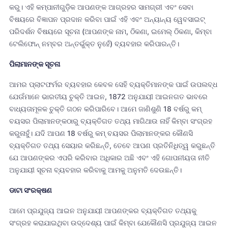
କରୁ। ଏହି କମ୍ପାନୀଗୁଡ଼ିକ ଆପଣଙ୍କ ଆଗ୍ରହର ସାମଗ୍ରୀ ଏବଂ ସେବା
ବିଷୟରେ ବିଜ୍ଞାପନ ପ୍ରଦାନ କରିବା ପାଇଁ ଏହି ଏବଂ ଅନ୍ୟାନ୍ୟ ୱେବସାଇଟ୍
ପରିଦର୍ଶନ ବିଷୟରେ ସୂଚନା (ଆପଣଙ୍କ ନାମ, ଠିକଣା, ଇମେଲ୍ ଠିକଣା, କିମ୍ବା
ଟେଲିଫୋନ୍ ନମ୍ବର ଅନ୍ତର୍ଭୁକ୍ତ ନୁହେଁ) ବ୍ୟବହାର କରିପାରନ୍ତି।
ପିଲାମାନଙ୍କ ସୂଚନା
ଆମର ପ୍ଲାଟଫର୍ମର ବ୍ୟବହାର କେବଳ ସେହି ବ୍ୟକ୍ତିମାନଙ୍କ ପାଇଁ ଉପଲବ୍ଧ
ଯେଉଁମାନେ ଭାରତୀୟ ଚୁକ୍ତି ଆଇନ, 1872 ଅନୁଯାୟୀ ଆଇନଗତ ଭାବରେ
ବାଧ୍ୟତାମୂଳକ ଚୁକ୍ତି ଗଠନ କରିପାରିବେ। ଆମେ ଜାଣିଶୁଣି 18 ବର୍ଷରୁ କମ୍
ବୟସର ପିଲାମାନଙ୍କଠାରୁ ବ୍ୟକ୍ତିଗତ ତଥ୍ୟ ମାଗିଥାଉ ନାହିଁ କିମ୍ବା ସଂଗ୍ରହ
କରୁନାହୁଁ। ଯଦି ଆପଣ 18 ବର୍ଷରୁ କମ୍ ବୟସର ପିଲାମାନଙ୍କର କୌଣସି
ବ୍ୟକ୍ତିଗତ ତଥ୍ୟ ସେୟାର କରିଛନ୍ତି, ତେବେ ଆପଣ ପ୍ରତିନିଧିତ୍ୱ କରୁଛନ୍ତି
ଯେ ଆପଣଙ୍କର ଏପରି କରିବାର ଅଧିକାର ଅଛି ଏବଂ ଏହି ଗୋପନୀୟତା ନୀତି
ଅନୁଯାୟୀ ସୂଚନା ବ୍ୟବହାର କରିବାକୁ ଆମକୁ ଅନୁମତି ଦେଉଛନ୍ତି।
ଡାଟା ସଂରକ୍ଷଣ
ଆମେ ପ୍ରଯୁଜ୍ୟ ଆଇନ ଅନୁଯାୟୀ ଆପଣଙ୍କର ବ୍ୟକ୍ତିଗତ ତଥ୍ୟକୁ
ସଂଗ୍ରହ କରାଯାଇଥିବା ଉଦ୍ଦେଶ୍ୟ ପାଇଁ କିମ୍ବା ଯେକୌଣସି ପ୍ରଯୁଜ୍ୟ ଆଇନ