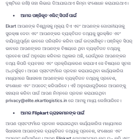
ଦୃଷ୍ଟିରେ ରଖି) ତାହା ଲିଭାଇ ଦିଆଯାଇଥାଏ କିମ୍ବା ସଂଶୋଧନ କରାଯାଇଥାଏ।
ଆମର ପଞ୍ଜିକୃତ ଏଲିଟ୍ ସିପର୍ସ ପାଇଁ
Ekart ଆପଣଙ୍କ ବିଶ୍ୱାସକୁ ମୂଲ୍ୟ ଦିଏ ଏବଂ ଆପଣଙ୍କ ଗୋପନୀୟତାକୁ
ସୁରକ୍ଷା ଦେବା ଏବଂ ଆପଣଙ୍କର ବ୍ୟକ୍ତିଗତ ତଥ୍ୟକୁ ସୁରକ୍ଷିତ ଏବଂ
ଦାୟିତ୍ୱପୂର୍ଣ୍ଣ ଭାବରେ ପରିଚାଳିତ କରିବା ପାଇଁ ଉତ୍ସର୍ଗୀକୃତ। ପଞ୍ଜିକୃତ ସିପର୍
ଭାବରେ ଆପଣଙ୍କର ଆପଣଙ୍କ ବିଷୟରେ ଥିବା ବ୍ୟକ୍ତିଗତ ତଥ୍ୟକୁ
ପ୍ରବେଶ ପାଇଁ ଅନୁରୋଧ କରିବାର ଅଧିକାର ଅଛି, ଯେଉଁଥିରେ ଆପଣଙ୍କର
ତଥ୍ୟ କିପରି ବ୍ୟବହାର ଏବଂ ପ୍ରକ୍ରିୟାକରଣ କରାଯାଏ ସେ ବିଷୟରେ ସୂଚନା
ଅନ୍ତର୍ଭୁକ୍ତ। ଆପଣ ପ୍ଲାଟଫର୍ମରେ ପ୍ରଦାନ କରାଯାଇଥିବା କାର୍ଯ୍ୟକାରିତା
ମାଧ୍ୟମରେ ସିଧାସଳଖ ଆପଣଙ୍କର ବ୍ୟକ୍ତିଗତ ତଥ୍ୟକୁ ପ୍ରବେଶ,
ସଂଶୋଧନ ଏବଂ ଅପଡେଟ୍ କରିପାରିବେ। ଏହି ଅନୁରୋଧଗୁଡ଼ିକରେ ଆପଣଙ୍କୁ
ସହାୟତା କରିବା ପାଇଁ ଆପଣ ନିମ୍ନରେ ପ୍ରଦାନ କରାଯାଇଥିବା
privacy@elite.ekartlogistics.in ରେ ଆମକୁ ମଧ୍ୟ ଲେଖିପାରିବେ।
ଆମର Flipkart ଗ୍ରାହକମାନଙ୍କ ପାଇଁ
ଆପଣ ପ୍ଲାଟଫର୍ମରେ ପ୍ରଦାନ କରାଯାଇଥିବା କାର୍ଯ୍ୟକାରିତା ମାଧ୍ୟମରେ
ସିଧାସଳଖ ଆପଣଙ୍କର ବ୍ୟକ୍ତିଗତ ତଥ୍ୟକୁ ପ୍ରବେଶ, ସଂଶୋଧନ ଏବଂ
ଅପଡେଟ୍ କରିପାରିବେ। ଆପଣ Flipkart ୱେବସାଇଟରେ ଲଗ୍ ଇନ୍ କରି ଏବଂ