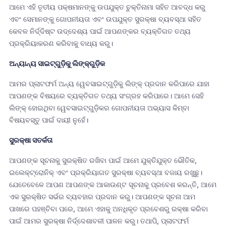
ଆମେ ଏହି ତୃତୀୟ ପକ୍ଷମାନଙ୍କୁ ଉପଯୁକ୍ତ ଚୁକ୍ତିନାମା ସହିତ ଆବଦ୍ଧ କରୁ
ଏବଂ ସେମାନଙ୍କୁ ଗୋପନୀୟତା ଏବଂ ଉପଯୁକ୍ତ ସୁରକ୍ଷା ବ୍ୟବସ୍ଥା ସହିତ
କେବଳ ନିର୍ଦ୍ଦିଷ୍ଟ ଉଦ୍ଦେଶ୍ୟ ପାଇଁ ଆପଣଙ୍କର ବ୍ୟକ୍ତିଗତ ତଥ୍ୟ
ପ୍ରକ୍ରିୟାକରଣ କରିବାକୁ ବାଧ୍ୟ କରୁ।
ଅନ୍ୟାନ୍ୟ ସାଇଟ୍‌ଗୁଡ଼ିକୁ ଲିଙ୍କ୍‌ଗୁଡ଼ିକ
ଆମର ପ୍ଲାଟଫର୍ମ ଅନ୍ୟ ୱେବସାଇଟ୍‌ଗୁଡ଼ିକୁ ଲିଙ୍କ୍ ପ୍ରଦାନ କରିପାରେ ଯାହା
ଆପଣଙ୍କ ବିଷୟରେ ବ୍ୟକ୍ତିଗତ ତଥ୍ୟ ସଂଗ୍ରହ କରିପାରେ। ଆମେ ସେହି
ଲିଙ୍କ୍ ହୋଇଥିବା ୱେବସାଇଟ୍‌ଗୁଡ଼ିକର ଗୋପନୀୟତା ଅଭ୍ୟାସ କିମ୍ବା
ବିଷୟବସ୍ତୁ ପାଇଁ ଦାୟୀ ନୁହେଁ।
ସୁରକ୍ଷା ସତର୍କତା
ଆପଣଙ୍କ ସୂଚନାକୁ ସୁରକ୍ଷିତ ରଖିବା ପାଇଁ ଆମେ ଯୁକ୍ତିଯୁକ୍ତ ଭୌତିକ,
ଇଲେକ୍ଟ୍ରୋନିକ୍ ଏବଂ ପ୍ରକ୍ରିୟାଗତ ସୁରକ୍ଷା ବ୍ୟବସ୍ଥା ବଜାୟ ରଖୁଛୁ।
ଯେତେବେଳେ ଆପଣ ଆପଣଙ୍କ ଆକାଉଣ୍ଟ ସୂଚନାକୁ ପ୍ରବେଶ କରନ୍ତି, ଆମେ
ଏକ ସୁରକ୍ଷିତ ସର୍ଭର ବ୍ୟବହାର ପ୍ରଦାନ କରୁ। ଆପଣଙ୍କ ସୂଚନା ଆମ
ପାଖରେ ପହଞ୍ଚିବା ପରେ, ଆମେ ଏହାକୁ ଅନଧିକୃତ ପ୍ରବେଶରୁ ରକ୍ଷା କରିବା
ପାଇଁ ଆମର ସୁରକ୍ଷା ନିର୍ଦ୍ଦେଶାବଳୀ ପାଳନ କରୁ। ତଥାପି, ପ୍ଲାଟଫର୍ମ