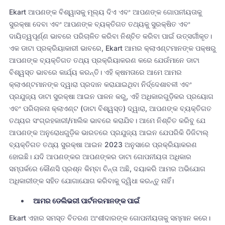
Ekart ଆପଣଙ୍କ ବିଶ୍ୱାସକୁ ମୂଲ୍ୟ ଦିଏ ଏବଂ ଆପଣଙ୍କ ଗୋପନୀୟତାକୁ
ସୁରକ୍ଷା ଦେବା ଏବଂ ଆପଣଙ୍କ ବ୍ୟକ୍ତିଗତ ତଥ୍ୟକୁ ସୁରକ୍ଷିତ ଏବଂ
ଦାୟିତ୍ୱପୂର୍ଣ୍ଣ ଭାବରେ ପରିଚାଳିତ କରିବା ନିଶ୍ଚିତ କରିବା ପାଇଁ ଉତ୍ସର୍ଗୀକୃତ।
ଏକ ଡାଟା ପ୍ରକ୍ରିୟାକାରୀ ଭାବରେ, Ekart ଆମର କ୍ଲାଏଣ୍ଟମାନଙ୍କ ପକ୍ଷରୁ
ଆପଣଙ୍କ ବ୍ୟକ୍ତିଗତ ତଥ୍ୟ ପ୍ରକ୍ରିୟାକରଣ କରେ ଯେଉଁମାନେ ଡାଟା
ବିଶ୍ୱସ୍ତ ଭାବରେ କାର୍ଯ୍ୟ କରନ୍ତି। ଏହି କ୍ଷମତାରେ ଆମେ ଆମର
କ୍ଲାଏଣ୍ଟମାନଙ୍କ ଦ୍ୱାରା ପ୍ରଦାନ କରାଯାଇଥିବା ନିର୍ଦ୍ଦେଶାବଳୀ ଏବଂ
ପ୍ରଯୁଜ୍ୟ ଡାଟା ସୁରକ୍ଷା ଆଇନ ପାଳନ କରୁ, ଏହି ଅଧିକାରଗୁଡ଼ିକର ପ୍ରୟୋଗ
ଏବଂ ପରିଚାଳନା କ୍ଲାଏଣ୍ଟ (ଡାଟା ବିଶ୍ୱସ୍ତ) ଦ୍ୱାରା, ଆପଣଙ୍କ ବ୍ୟକ୍ତିଗତ
ତଥ୍ୟର ସଂଗ୍ରହକାରୀ/ମାଲିକ ଭାବରେ କରାଯିବ। ଆମେ ନିଶ୍ଚିତ କରିବୁ ଯେ
ଆପଣଙ୍କ ଅନୁରୋଧଗୁଡ଼ିକ ଭାରତରେ ପ୍ରଯୁଜ୍ୟ ଆଇନ ଯେପରିକି ଡିଜିଟାଲ୍
ବ୍ୟକ୍ତିଗତ ତଥ୍ୟ ସୁରକ୍ଷା ଆଇନ 2023 ଅନୁସାରେ ପ୍ରକ୍ରିୟାକରଣ
ହୋଇଛି। ଯଦି ଆପଣଙ୍କର ଆପଣଙ୍କର ଡାଟା ଗୋପନୀୟତା ଅଧିକାର
ସମ୍ପର୍କରେ କୌଣସି ପ୍ରଶ୍ନ କିମ୍ବା ଚିନ୍ତା ଅଛି, ଦୟାକରି ଆମର ଅଭିଯୋଗ
ଅଧିକାରୀଙ୍କ ସହିତ ଯୋଗାଯୋଗ କରିବାକୁ ଦ୍ୱିଧା କରନ୍ତୁ ନାହିଁ।
ଆମର ଡେଲିଭରୀ ପାର୍ଟନରମାନଙ୍କ ପାଇଁ
Ekart ଏହାର ସମସ୍ତ ବିତରଣ ଅଂଶୀଦାରଙ୍କ ଗୋପନୀୟତାକୁ ସମ୍ମାନ କରେ।