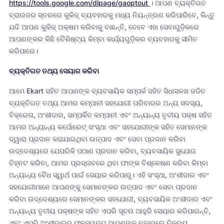
https://tools.google.com/dlpage/gaoptout
। ଆପଣ ବ୍ୟକ୍ତିଗତ
ବ୍ରାଉଜର ସ୍ତରରେ କୁକିଜ୍ ବ୍ୟବହାରକୁ ମଧ୍ୟ ନିୟନ୍ତ୍ରଣ କରିପାରିବେ, କିନ୍ତୁ
ଯଦି ଆପଣ କୁକିଜ୍ ଅକ୍ଷମ କରିବାକୁ ବାଛନ୍ତି, ତେବେ ଏହା ସେବାଗୁଡ଼ିକରେ
ଆପଣଙ୍କର କିଛି ବୈଶିଷ୍ଟ୍ୟ କିମ୍ବା କାର୍ଯ୍ୟଗୁଡ଼ିକର ବ୍ୟବହାରକୁ ସୀମିତ
କରିପାରେ।
ବ୍ୟକ୍ତିଗତ ତଥ୍ୟ ସେୟାର କରିବା
ଆମେ Ekart ସହିତ ଆପଣଙ୍କ ବ୍ୟବସାୟିକ ସମ୍ପର୍କ ସହିତ ସିଧାସଳଖ ଜଡିତ
ବ୍ୟକ୍ତିଗତ ତଥ୍ୟ ଆମର କମ୍ପାନୀ ସହଯୋଗୀ ପରିବାରର ଅନ୍ୟ ସଦସ୍ୟ,
ବିକ୍ରେତା, ଅଂଶୀଦାର, ସମ୍ପର୍କିତ କମ୍ପାନୀ ଏବଂ ଅନ୍ୟାନ୍ୟ ତୃତୀୟ ପକ୍ଷ ସହିତ
ଆମର ଅନ୍ୟାନ୍ୟ କର୍ପୋରେଟ୍ ସଂସ୍ଥା ଏବଂ ସହଯୋଗୀଙ୍କ ସହିତ ସେମାନଙ୍କ
ଦ୍ୱାରା ପ୍ରଦାନ କରାଯାଇଥିବା ଉତ୍ପାଦ ଏବଂ ସେବା ପ୍ରଦାନ କରିବା
ଉଦ୍ଦେଶ୍ୟରେ ଯେପରିକି ପଠାଣ ପ୍ରଦାନ କରିବା, ବ୍ୟବସାୟିକ ସୁଯୋଗ
ଚିହ୍ନଟ କରିବା, ଆମର ପ୍ରସ୍ତାବରେ ଥିବା ଫାଙ୍କ ବିଶ୍ଳେଷଣ କରିବା କିମ୍ବା
ଅନ୍ୟାନ୍ୟ ବୈଧ ସ୍ୱାର୍ଥ ପାଇଁ ସେୟାର କରିପାରୁ। ଏହି ସଂସ୍ଥା, ଅଂଶୀଦାର ଏବଂ
ସହଯୋଗୀମାନେ ଆପଣଙ୍କୁ ସେମାନଙ୍କର ଉତ୍ପାଦ ଏବଂ ସେବା ପ୍ରଦାନ
କରିବା ଉଦ୍ଦେଶ୍ୟରେ ସେମାନଙ୍କର ସହଯୋଗୀ, ବ୍ୟବସାୟିକ ଅଂଶୀଦାର ଏବଂ
ଅନ୍ୟାନ୍ୟ ତୃତୀୟ ପକ୍ଷଙ୍କ ସହିତ ଏପରି ସୂଚନା ଆହୁରି ସେୟାର କରିପାରନ୍ତି,
ଏବଂ ଏପରି ଅଂଶୀଦାରର ଫଳସ୍ୱରୂପ ଆପଣଙ୍କୁ ବଜାରରେ ବିକ୍ରୟ