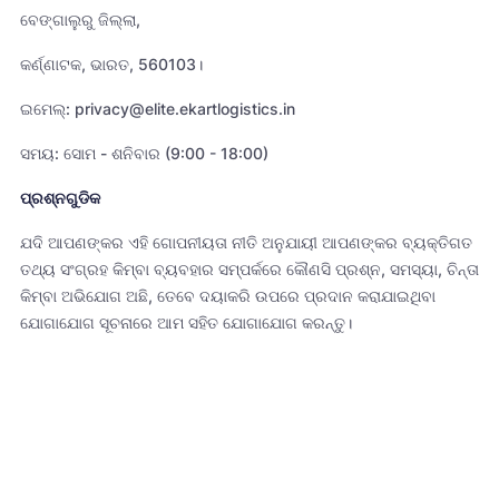
ବେଙ୍ଗାଲୁରୁ ଜିଲ୍ଲା,
କର୍ଣ୍ଣାଟକ, ଭାରତ, 560103।
ଇମେଲ୍: privacy@elite.ekartlogistics.in
ସମୟ: ସୋମ - ଶନିବାର (9:00 - 18:00)
ପ୍ରଶ୍ନଗୁଡିକ
ଯଦି ଆପଣଙ୍କର ଏହି ଗୋପନୀୟତା ନୀତି ଅନୁଯାୟୀ ଆପଣଙ୍କର ବ୍ୟକ୍ତିଗତ
ତଥ୍ୟ ସଂଗ୍ରହ କିମ୍ବା ବ୍ୟବହାର ସମ୍ପର୍କରେ କୌଣସି ପ୍ରଶ୍ନ, ସମସ୍ୟା, ଚିନ୍ତା
କିମ୍ବା ଅଭିଯୋଗ ଅଛି, ତେବେ ଦୟାକରି ଉପରେ ପ୍ରଦାନ କରାଯାଇଥିବା
ଯୋଗାଯୋଗ ସୂଚନାରେ ଆମ ସହିତ ଯୋଗାଯୋଗ କରନ୍ତୁ।