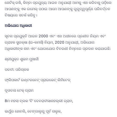
ନୋଟିସ୍ ରଖି, କିମ୍ବା ପ୍ରଯୁଜ୍ୟ ଆଇନ ଅନୁଯାୟୀ ଆମକୁ ଏହା କରିବାକୁ ପଡ଼ିଲେ
ଆପଣଙ୍କୁ ଏକ ଇମେଲ୍ ପଠାଇ ଆମେ ଆପଣଙ୍କୁ ଗୁରୁତ୍ୱପୂର୍ଣ୍ଣ ପରିବର୍ତ୍ତନ
ବିଷୟରେ ସତର୍କ କରିବୁ।
ଅଭିଯୋଗ ଅଧିକାରୀ
ସୂଚନା ପ୍ରଯୁକ୍ତି ଆଇନ 2000 ଏବଂ ଏହା ଅଧୀନରେ ପ୍ରଣୀତ ନିୟମ ଏବଂ
ଗ୍ରାହକ ସୁରକ୍ଷା (ଇ-କମର୍ସ) ନିୟମ, 2020 ଅନୁଯାୟୀ, ଅଭିଯୋଗ
ଅଧିକାରୀଙ୍କ ନାମ ଏବଂ ଯୋଗାଯୋଗ ବିବରଣୀ ନିମ୍ନରେ ପ୍ରଦାନ କରାଯାଇଛି:
ଶ୍ରୀଯୁକ୍ତ ଶୁଭମ ମୁଖାର୍ଜୀ
ପଦବୀ: ପରିଚାଳକ
ଫ୍ଲିପକାର୍ଟ ଇଣ୍ଟରନେଟ୍ ପ୍ରାଇଭେଟ୍ ଲିମିଟେଡ୍
ଦୂତାବାସ ଟେକ୍ ଗ୍ରାମ
8ମ ମହଲା ବ୍ଲକ 'ବି' ଦେବରାବୀସାନାହଲ୍ଲୀ ଗ୍ରାମ,
ଭାର୍ଥୁର ହୋବଲି, ବେଙ୍ଗାଲୁରୁ ପୂର୍ବ ତାଲୁକ,