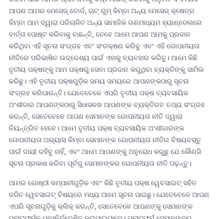
ଆପଣ ଆମର ମେସେଜ୍ ବୋର୍ଡ, ଚାଟ୍ ରୁମ୍ କିମ୍ବା ଅନ୍ୟ ମେସେଜ୍ କ୍ଷେତ୍ର
କିମ୍ବା ଆମ ଦ୍ୱାରା ପରିଚାଳିତ ଅନ୍ୟ ସାମାଜିକ ଗଣମାଧ୍ୟମ ହ୍ୟାଣ୍ଡେଲରେ
ବାର୍ତ୍ତା ପୋଷ୍ଟ କରିବାକୁ ବାଛନ୍ତି, ତେବେ ଆମେ ଆପଣ ଆମକୁ ପ୍ରଦାନ
କରିଥିବା ଏହି ସୂଚନା ସଂଗ୍ରହ ଏବଂ ସଂରକ୍ଷଣ କରିବୁ ଏବଂ ଏହି ଗୋପନୀୟତା
ନୀତିରେ ପରିଭାଷିତ ଉଦ୍ଦେଶ୍ୟ ପାଇଁ ଏହାକୁ ବ୍ୟବହାର କରିବୁ। ଆମେ କିଛି
ତୃତୀୟ ପକ୍ଷଙ୍କୁ ଆମ ପକ୍ଷରୁ ସେବା ପ୍ରଦାନ କରୁଥିବା ବ୍ୟକ୍ତିଙ୍କୁ ସାମିଲ
କରିଛୁ। ଏହି ତୃତୀୟ ପକ୍ଷଗୁଡ଼ିକ ସମୟ ସମୟରେ ଆପଣଙ୍କଠାରୁ ସୂଚନା
ସଂଗ୍ରହ କରିପାରନ୍ତି। ଯେତେବେଳେ ଏପରି ତୃତୀୟ ପକ୍ଷ ବ୍ୟବସାୟିକ
ଅଂଶୀଦାର ଆପଣଙ୍କଠାରୁ ସିଧାସଳଖ ଆପଣଙ୍କ ବ୍ୟକ୍ତିଗତ ତଥ୍ୟ ସଂଗ୍ରହ
କରନ୍ତି, ସେତେବେଳେ ଆପଣ ସେମାନଙ୍କ ଗୋପନୀୟତା ନୀତି ଦ୍ୱାରା
ନିୟନ୍ତ୍ରିତ ହେବେ। ଆମେ ତୃତୀୟ ପକ୍ଷ ବ୍ୟବସାୟିକ ଅଂଶୀଦାରଙ୍କ
ଗୋପନୀୟତା ଅଭ୍ୟାସ କିମ୍ବା ସେମାନଙ୍କ ଗୋପନୀୟତା ନୀତିର ବିଷୟବସ୍ତୁ
ପାଇଁ ଦାୟୀ ରହିବୁ ନାହିଁ, ଏବଂ ଆମେ ଆପଣଙ୍କୁ ଅନୁରୋଧ କରୁଛୁ ଯେ କୌଣସି
ସୂଚନା ପ୍ରକାଶ କରିବା ପୂର୍ବରୁ ସେମାନଙ୍କର ଗୋପନୀୟତା ନୀତି ପଢ଼ନ୍ତୁ।
ଆମର ଗୋଷ୍ଠୀ କମ୍ପାନୀଗୁଡ଼ିକ ଏବଂ କିଛି ତୃତୀୟ ପକ୍ଷ ୱେବସାଇଟ୍ ସହିତ
ଜଡିତ ୱେବସାଇଟ୍ ବିଷୟରେ ମଧ୍ୟ ଆମେ ସୂଚନା ପାଇଛୁ। ଯେତେବେଳେ ଆପଣ
ଏପରି ସୂଚନାଗୁଡ଼ିକୁ କ୍ଲିକ୍ କରନ୍ତି, ସେତେବେଳେ ଆପଣଙ୍କୁ ସେମାନଙ୍କ
ପ୍ଲାଟଫର୍ମକୁ ପୁନଃନିର୍ଦ୍ଦେଶିତ କରାଯାଇପାରେ। ପ୍ଲାଟଫର୍ମ ସେମାନଙ୍କର