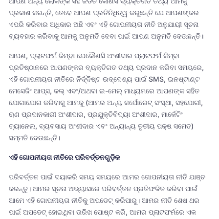
ଆପଣ ଅନ୍ୟ ଲୋକଙ୍କ ସହ ଜଡିତ କୌଣସି ବ୍ୟକ୍ତିଗତ ତଥ୍ୟ ଆମକୁ
ପ୍ରକାଶ କରନ୍ତି, ତେବେ ଆପଣ ପ୍ରତିନିଧିତ୍ୱ କରୁଛନ୍ତି ଯେ ଆପଣଙ୍କର
ଏପରି କରିବାର ଅଧିକାର ଅଛି ଏବଂ ଏହି ଗୋପନୀୟତା ନୀତି ଅନୁଯାୟୀ ସୂଚନା
ବ୍ୟବହାର କରିବାକୁ ଆମକୁ ଅନୁମତି ଦେବା ପାଇଁ ଆପଣ ଅନୁମତି ଦେଉଛନ୍ତି।
ଆପଣ, ପ୍ଲାଟଫର୍ମ କିମ୍ବା ଯେକୌଣସି ଅଂଶୀଦାର ପ୍ଲାଟଫର୍ମ କିମ୍ବା
ପ୍ରତିଷ୍ଠାନରେ ଆପଣଙ୍କର ବ୍ୟକ୍ତିଗତ ତଥ୍ୟ ପ୍ରଦାନ କରିବା ସମୟରେ,
ଏହି ଗୋପନୀୟତା ନୀତିରେ ନିର୍ଦ୍ଦିଷ୍ଟ ଉଦ୍ଦେଶ୍ୟ ପାଇଁ SMS, ଇନଷ୍ଟାଣ୍ଟ
ମେସେଜିଂ ଆପ୍ସ, କଲ୍ ଏବଂ/ଅଥବା ଇ-ମେଲ୍ ମାଧ୍ୟମରେ ଆପଣଙ୍କ ସହିତ
ଯୋଗାଯୋଗ କରିବାକୁ ଆମକୁ (ଆମର ଅନ୍ୟ କର୍ପୋରେଟ୍ ସଂସ୍ଥା, ସହଯୋଗୀ,
ଋଣ ପ୍ରଦାନକାରୀ ଅଂଶୀଦାର, ପ୍ରଯୁକ୍ତିବିଦ୍ୟା ଅଂଶୀଦାର, ମାର୍କେଟିଂ
ଚ୍ୟାନେଲ, ବ୍ୟବସାୟ ଅଂଶୀଦାର ଏବଂ ଅନ୍ୟାନ୍ୟ ତୃତୀୟ ପକ୍ଷ ସମେତ)
ସମ୍ମତି ଦେଉଛନ୍ତି।
ଏହି ଗୋପନୀୟତା ନୀତିରେ ପରିବର୍ତ୍ତନଗୁଡ଼ିକ
ପରିବର୍ତ୍ତନ ପାଇଁ ଦୟାକରି ସମୟ ସମୟରେ ଆମର ଗୋପନୀୟତା ନୀତି ଯାଞ୍ଚ
କରନ୍ତୁ। ଆମର ସୂଚନା ଅଭ୍ୟାସରେ ପରିବର୍ତ୍ତନ ପ୍ରତିଫଳିତ କରିବା ପାଇଁ
ଆମେ ଏହି ଗୋପନୀୟତା ନୀତିକୁ ଅପଡେଟ୍ କରିପାରୁ। ଆମର ନୀତି ଶେଷ ଥର
ପାଇଁ ଅପଡେଟ୍ ହୋଇଥିବା ତାରିଖ ପୋଷ୍ଟ କରି, ଆମର ପ୍ଲାଟଫର୍ମରେ ଏକ