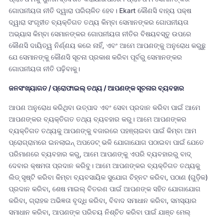
ଗୋପନୀୟତା ନୀତି ଦ୍ୱାରା ପରିଚାଳିତ ହେବ। Ekart କୌଣସି ବାହ୍ୟ ପକ୍ଷ
ଦ୍ୱାରା ସଂଗୃହୀତ ବ୍ୟକ୍ତିଗତ ତଥ୍ୟ କିମ୍ବା ସେମାନଙ୍କର ଗୋପନୀୟତା
ଅଭ୍ୟାସ କିମ୍ବା ସେମାନଙ୍କର ଗୋପନୀୟତା ନୀତିର ବିଷୟବସ୍ତୁ ଉପରେ
କୌଣସି ଦାୟିତ୍ୱ ନିର୍ଣ୍ଣୟ କରେ ନାହିଁ, ଏବଂ ଆମେ ଆପଣଙ୍କୁ ଅନୁରୋଧ କରୁଛୁ
ଯେ ସେମାନଙ୍କୁ କୌଣସି ସୂଚନା ପ୍ରକାଶ କରିବା ପୂର୍ବରୁ ସେମାନଙ୍କର
ଗୋପନୀୟତା ନୀତି ପଢ଼ିବାକୁ।
ଜନସଂଖ୍ୟାଗତ / ପ୍ରୋଫାଇଲ୍ ତଥ୍ୟ / ଆପଣଙ୍କ ସୂଚନାର ବ୍ୟବହାର
ଆପଣ ଅନୁରୋଧ କରିଥିବା ଉତ୍ପାଦ ଏବଂ ସେବା ପ୍ରଦାନ କରିବା ପାଇଁ ଆମେ
ଆପଣଙ୍କର ବ୍ୟକ୍ତିଗତ ତଥ୍ୟ ବ୍ୟବହାର କରୁ। ଆମେ ଆପଣଙ୍କର
ବ୍ୟକ୍ତିଗତ ତଥ୍ୟକୁ ଆପଣଙ୍କୁ ବଜାରରେ ପହଞ୍ଚାଇବା ପାଇଁ କିମ୍ବା ଆମ
ପ୍ରୋଗ୍ରାମରେ ଇନଲାଇନ୍ ଅପଡେଟ୍ ଭଳି ଯୋଗାଯୋଗ ପଠାଇବା ପାଇଁ ଯେତେ
ପରିମାଣରେ ବ୍ୟବହାର କରୁ, ଆମେ ଆପଣଙ୍କୁ ଏପରି ବ୍ୟବହାରରୁ ବାଦ୍
ଦେବାର କ୍ଷମତା ପ୍ରଦାନ କରିବୁ। ଆମେ ଆପଣଙ୍କର ବ୍ୟକ୍ତିଗତ ତଥ୍ୟକୁ
ଲିଡ୍ ସୃଷ୍ଟି କରିବା କିମ୍ବା ବ୍ୟବସାୟିକ ସୁଯୋଗ ଚିହ୍ନଟ କରିବା, ପଠାଣ (ଗୁଡ଼ିକ)
ପ୍ରଦାନ କରିବା, ଶେଷ ମାଇଲ୍ ବିତରଣ ପାଇଁ ଆପଣଙ୍କ ସହିତ ଯୋଗାଯୋଗ
କରିବା, ଗ୍ରାହକ ଅଭିଜ୍ଞତା ବୃଦ୍ଧି କରିବା, ବିବାଦ ସମାଧାନ କରିବା, ସମସ୍ୟାର
ସମାଧାନ କରିବା, ଆପଣଙ୍କ ପରିଚୟ ନିଶ୍ଚିତ କରିବା ପାଇଁ ଯାଞ୍ଚ ମେଲ୍