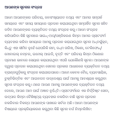
ଆପଣଙ୍କ ସୂଚନାର ସଂଗ୍ରହ
ଆମେ ଆପଣଙ୍କର ପରିଚୟ, ଜନସଂଖ୍ୟାଗତ ତଥ୍ୟ ଏବଂ ଆମର ସମ୍ପର୍କ
ସମୟରେ ଏବଂ ସମୟ ସମୟରେ ପ୍ରଦାନ କରାଯାଇଥିବା ସମ୍ପର୍କିତ ସୂଚନା ସହିତ
ଜଡିତ ଆପଣଙ୍କର ବ୍ୟକ୍ତିଗତ ତଥ୍ୟ ସଂଗ୍ରହ କରୁ। ଆମେ ସଂଗ୍ରହ
କରିପାରିବା କିଛି ସୂଚନାରେ ସାଇନ୍-ଅପ୍/ପଞ୍ଜିକରଣ କିମ୍ବା ଆମର ପ୍ଲାଟଫର୍ମ
ବ୍ୟବହାର କରିବା ସମୟରେ ଆମକୁ ପ୍ରଦାନ କରାଯାଇଥିବା ସୂଚନା ଅନ୍ତର୍ଭୁକ୍ତ,
କିନ୍ତୁ ଏହା ସୀମିତ ନୁହେଁ ଯେପରିକି ନାମ, ଜନ୍ମ ତାରିଖ, ଠିକଣା, ଟେଲିଫୋନ୍/
ମୋବାଇଲ୍ ନମ୍ବର, ଇମେଲ୍ ଆଇଡି, ବୃତ୍ତି ଏବଂ ପରିଚୟ କିମ୍ବା ଠିକଣାର
ପ୍ରମାଣ ଭାବରେ ସେୟାର କରାଯାଇଥିବା ଏପରି ଯେକୌଣସି ସୂଚନା। ଆପଣଙ୍କ
ଦ୍ୱାରା ପ୍ରଦାନ କରାଯାଇଥିବା ସେବାର ପ୍ରକାର ଆଧାରରେ ବ୍ୟକ୍ତିଗତ ତଥ୍ୟ
ବ୍ରାଣ୍ଡଗୁଡ଼ିକରୁ ସଂଗ୍ରହ କରାଯାଇପାରେ। ଆମେ କେବଳ ବୈଧ, ବ୍ୟବସାୟିକ,
ଚୁକ୍ତିଭିତ୍ତିକ ଏବଂ ଆଇନଗତ ଉଦ୍ଦେଶ୍ୟ ପାଇଁ ଆମକୁ ଆବଶ୍ୟକ କରୁଥିବା
ସୂଚନା ସଂଗ୍ରହ କରୁ। ଥରେ ଆପଣ ଆମକୁ ଆପଣଙ୍କର ବ୍ୟକ୍ତିଗତ ତଥ୍ୟ
ଦେଲେ, ଆପଣ ଆମ ପାଇଁ ଅଜ୍ଞାତ ନୁହଁନ୍ତି। ପ୍ଲାଟଫର୍ମରେ ଏକ ନିର୍ଦ୍ଦିଷ୍ଟ ସେବା,
ଉତ୍ପାଦ କିମ୍ବା ବୈଶିଷ୍ଟ୍ୟ ବ୍ୟବହାର ନକରିବା ବାଛି ସୂଚନା ପ୍ରଦାନ
ନକରିବାର ବିକଳ୍ପ ଆପଣଙ୍କ ପାଖରେ ସର୍ବଦା ଅଛି। ଆମେ ଆପଣଙ୍କ
ବିଷୟରେ ପ୍ରକ୍ରିୟାକରଣ କରୁଥିବା କିଛି ସୂଚନା ବର୍ଗ ନିମ୍ନଲିଖିତ: