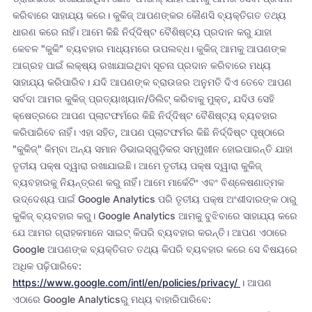
କରିବାରେ ସାହାଯ୍ୟ କରେ। କୁକିଜ୍ ଆପଣଙ୍କର କୌଣସି ବ୍ୟକ୍ତିଗତ ତଥ୍ୟ
ଧାରଣ କରେ ନାହିଁ। ଆମେ କିଛି ନିର୍ଦ୍ଦିଷ୍ଟ ବୈଶିଷ୍ଟ୍ୟ ପ୍ରଦାନ କରୁ ଯାହା
କେବଳ "କୁକି" ବ୍ୟବହାର ମାଧ୍ୟମରେ ଉପଲବ୍ଧ। କୁକିଜ୍ ଆମକୁ ଆପଣଙ୍କ
ଆଗ୍ରହ ପାଇଁ ଲକ୍ଷ୍ୟ ରଖାଯାଇଥିବା ସୂଚନା ପ୍ରଦାନ କରିବାରେ ମଧ୍ୟ
ସାହାଯ୍ୟ କରିପାରିବ। ଯଦି ଆପଣଙ୍କ ବ୍ରାଉଜର ଅନୁମତି ଦିଏ ତେବେ ଆପଣ
ସର୍ବଦା ଆମର କୁକିଜ୍ ପ୍ରତ୍ୟାଖ୍ୟାନ/ଡିଲିଟ୍ କରିବାକୁ ମୁକ୍ତ, ଯଦିଓ ସେହି
କ୍ଷେତ୍ରରେ ଆପଣ ପ୍ଲାଟଫର୍ମରେ କିଛି ନିର୍ଦ୍ଦିଷ୍ଟ ବୈଶିଷ୍ଟ୍ୟ ବ୍ୟବହାର
କରିପାରିବେ ନାହିଁ। ଏହା ସହିତ, ଆପଣ ପ୍ଲାଟଫର୍ମର କିଛି ନିର୍ଦ୍ଦିଷ୍ଟ ପୃଷ୍ଠାରେ
"କୁକିଜ୍" କିମ୍ବା ଅନ୍ୟ ସମାନ ଡିଭାଇସ୍‌ଗୁଡ଼ିକର ସମ୍ମୁଖୀନ ହୋଇପାରନ୍ତି ଯାହା
ତୃତୀୟ ପକ୍ଷ ଦ୍ୱାରା ରଖାଯାଇଛି। ଆମେ ତୃତୀୟ ପକ୍ଷ ଦ୍ୱାରା କୁକିଜ୍
ବ୍ୟବହାରକୁ ନିୟନ୍ତ୍ରଣ କରୁ ନାହିଁ। ଆମେ ମାର୍କେଟିଂ ଏବଂ ବିଶ୍ଳେଷଣାତ୍ମକ
ଉଦ୍ଦେଶ୍ୟ ପାଇଁ Google Analytics ପରି ତୃତୀୟ ପକ୍ଷ ଅଂଶୀଦାରଙ୍କ ଠାରୁ
କୁକିଜ୍ ବ୍ୟବହାର କରୁ। Google Analytics ଆମକୁ ବୁଝିବାରେ ସାହାଯ୍ୟ କରେ
ଯେ ଆମର ଗ୍ରାହକମାନେ ସାଇଟ୍ କିପରି ବ୍ୟବହାର କରନ୍ତି। ଆପଣ ଏଠାରେ
Google ଆପଣଙ୍କ ବ୍ୟକ୍ତିଗତ ତଥ୍ୟ କିପରି ବ୍ୟବହାର କରେ ସେ ବିଷୟରେ
ଅଧିକ ପଢ଼ିପାରିବେ:
https://www.google.com/intl/en/policies/privacy/
। ଆପଣ
ଏଠାରେ Google Analyticsରୁ ମଧ୍ୟ ବାହାରିପାରିବେ: