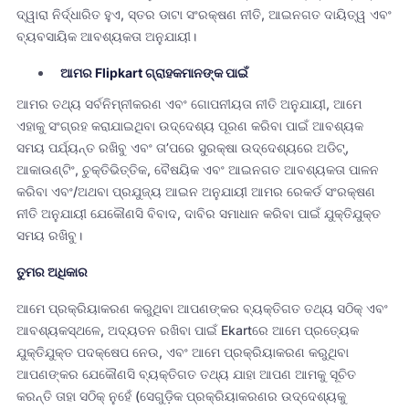
ଦ୍ୱାରା ନିର୍ଦ୍ଧାରିତ ହୁଏ, ସ୍ତର ଡାଟା ସଂରକ୍ଷଣ ନୀତି, ଆଇନଗତ ଦାୟିତ୍ୱ ଏବଂ
ବ୍ୟବସାୟିକ ଆବଶ୍ୟକତା ଅନୁଯାୟୀ।
ଆମର Flipkart ଗ୍ରାହକମାନଙ୍କ ପାଇଁ
ଆମର ତଥ୍ୟ ସର୍ବନିମ୍ନୀକରଣ ଏବଂ ଗୋପନୀୟତା ନୀତି ଅନୁଯାୟୀ, ଆମେ
ଏହାକୁ ସଂଗ୍ରହ କରାଯାଇଥିବା ଉଦ୍ଦେଶ୍ୟ ପୂରଣ କରିବା ପାଇଁ ଆବଶ୍ୟକ
ସମୟ ପର୍ଯ୍ୟନ୍ତ ରଖିବୁ ଏବଂ ତା’ପରେ ସୁରକ୍ଷା ଉଦ୍ଦେଶ୍ୟରେ ଅଡିଟ୍,
ଆକାଉଣ୍ଟିଂ, ଚୁକ୍ତିଭିତ୍ତିକ, ବୈଷୟିକ ଏବଂ ଆଇନଗତ ଆବଶ୍ୟକତା ପାଳନ
କରିବା ଏବଂ/ଅଥବା ପ୍ରଯୁଜ୍ୟ ଆଇନ ଅନୁଯାୟୀ ଆମର ରେକର୍ଡ ସଂରକ୍ଷଣ
ନୀତି ଅନୁଯାୟୀ ଯେକୌଣସି ବିବାଦ, ଦାବିର ସମାଧାନ କରିବା ପାଇଁ ଯୁକ୍ତିଯୁକ୍ତ
ସମୟ ରଖିବୁ।
ତୁମର ଅଧିକାର
ଆମେ ପ୍ରକ୍ରିୟାକରଣ କରୁଥିବା ଆପଣଙ୍କର ବ୍ୟକ୍ତିଗତ ତଥ୍ୟ ସଠିକ୍ ଏବଂ
ଆବଶ୍ୟକସ୍ଥଳେ, ଅଦ୍ୟତନ ରଖିବା ପାଇଁ Ekartରେ ଆମେ ପ୍ରତ୍ୟେକ
ଯୁକ୍ତିଯୁକ୍ତ ପଦକ୍ଷେପ ନେଉ, ଏବଂ ଆମେ ପ୍ରକ୍ରିୟାକରଣ କରୁଥିବା
ଆପଣଙ୍କର ଯେକୌଣସି ବ୍ୟକ୍ତିଗତ ତଥ୍ୟ ଯାହା ଆପଣ ଆମକୁ ସୂଚିତ
କରନ୍ତି ତାହା ସଠିକ୍ ନୁହେଁ (ସେଗୁଡ଼ିକ ପ୍ରକ୍ରିୟାକରଣର ଉଦ୍ଦେଶ୍ୟକୁ