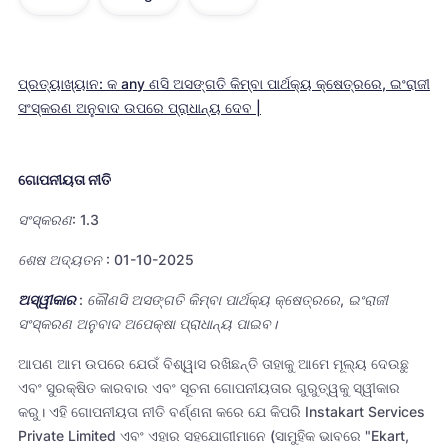
ପ୍ରତ୍ୟାଖ୍ୟାନ: କ any ଣସି ଅସଙ୍ଗତି କିମ୍ବା ପାର୍ଥକ୍ୟ କ୍ଷେତ୍ରରେ, ଇଂରାଜୀ
ସଂସ୍କରଣ ଅନୁବାଦ ଉପରେ ପ୍ରାଧାନ୍ୟ ଦେବ |
ଗୋପନୀୟତା ନୀତି
ସଂସ୍କରଣ: 1.3
ଶେଷ ଅଦ୍ୟତନ : 01-10-2025
ଅସ୍ୱୀକାର
: କୌଣସି ଅସଙ୍ଗତି କିମ୍ବା ପାର୍ଥକ୍ୟ କ୍ଷେତ୍ରରେ, ଇଂରାଜୀ
ସଂସ୍କରଣ ଅନୁବାଦ ଅପେକ୍ଷା ପ୍ରାଧାନ୍ୟ ପାଇବ।
ଆପଣ ଆମ ଉପରେ ଯେଉଁ ବିଶ୍ୱାସ ରଖିଛନ୍ତି ତାହାକୁ ଆମେ ମୂଲ୍ୟ ଦେଉଛୁ
ଏବଂ ସୁରକ୍ଷିତ କାରବାର ଏବଂ ସୂଚନା ଗୋପନୀୟତାର ଗୁରୁତ୍ୱକୁ ସ୍ୱୀକାର
କରୁ। ଏହି ଗୋପନୀୟତା ନୀତି ବର୍ଣ୍ଣନା କରେ ଯେ କିପରି Instakart Services
Private Limited ଏବଂ ଏହାର ସହଯୋଗୀମାନେ (ସାମୁହିକ ଭାବରେ "Ekart,