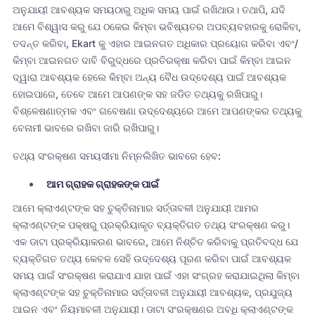
ଅନୁଯାୟୀ ଆବଶ୍ୟକ ସମୟଠାରୁ ଅଧିକ ସମୟ ପାଇଁ ରଖିଥାଉ। ତଥାପି, ଯଦି
ଆମେ ବିଶ୍ୱାସ କରୁ ଯେ ଠକେଇ କିମ୍ବା ଭବିଷ୍ୟତର ଅପବ୍ୟବହାରକୁ ରୋକିବା,
ତଦନ୍ତ କରିବା, Ekart କୁ ଏହାର ଆଇନଗତ ଅଧିକାର ପ୍ରୟୋଗ କରିବା ଏବଂ/
କିମ୍ବା ଆଇନଗତ ଦାବି ବିରୁଦ୍ଧରେ ପ୍ରତିରକ୍ଷା କରିବା ପାଇଁ କିମ୍ବା ଆଇନ
ଦ୍ୱାରା ଆବଶ୍ୟକ ହେଲେ କିମ୍ବା ଅନ୍ୟ ବୈଧ ଉଦ୍ଦେଶ୍ୟ ପାଇଁ ଆବଶ୍ୟକ
ହୋଇପାରେ, ତେବେ ଆମେ ଆପଣଙ୍କ ସହ ଜଡିତ ତଥ୍ୟକୁ ରଖିପାରୁ।
ବିଶ୍ଳେଷଣାତ୍ମକ ଏବଂ ଗବେଷଣା ଉଦ୍ଦେଶ୍ୟରେ ଆମେ ଆପଣଙ୍କର ତଥ୍ୟକୁ
ବେନାମୀ ଭାବରେ ରଖିବା ଜାରି ରଖିପାରୁ।
ତଥ୍ୟ ସଂରକ୍ଷଣ ସମୟସୀମା ନିମ୍ନଲିଖିତ ଭାବରେ ହେବ:
ଆମ ଗ୍ରାହକ ଗ୍ରାହକଙ୍କ ପାଇଁ
ଆମେ କ୍ଲାଏଣ୍ଟଙ୍କ ସହ ଚୁକ୍ତିନାମାର ସର୍ତ୍ତାବଳୀ ଅନୁଯାୟୀ ଆମର
କ୍ଲାଏଣ୍ଟଙ୍କ ପକ୍ଷରୁ ପ୍ରକ୍ରିୟାକୃତ ବ୍ୟକ୍ତିଗତ ତଥ୍ୟ ସଂରକ୍ଷଣ କରୁ।
ଏକ ଡାଟା ପ୍ରକ୍ରିୟାକରଣ ଭାବରେ, ଆମେ ନିଶ୍ଚିତ କରିବାକୁ ପ୍ରତିବଦ୍ଧ ଯେ
ବ୍ୟକ୍ତିଗତ ତଥ୍ୟ କେବଳ ସେହି ଉଦ୍ଦେଶ୍ୟ ପୂରଣ କରିବା ପାଇଁ ଆବଶ୍ୟକ
ସମୟ ପାଇଁ ସଂରକ୍ଷଣ କରାଯାଏ ଯାହା ପାଇଁ ଏହା ସଂଗ୍ରହ କରାଯାଇଥିଲା କିମ୍ବା
କ୍ଲାଏଣ୍ଟଙ୍କ ସହ ଚୁକ୍ତିନାମାର ସର୍ତ୍ତାବଳୀ ଅନୁଯାୟୀ ଆବଶ୍ୟକ, ପ୍ରଯୁଜ୍ୟ
ଆଇନ ଏବଂ ନିୟମାବଳୀ ଅନୁଯାୟୀ। ଡାଟା ସଂରକ୍ଷଣର ଅବଧି କ୍ଲାଏଣ୍ଟଙ୍କ