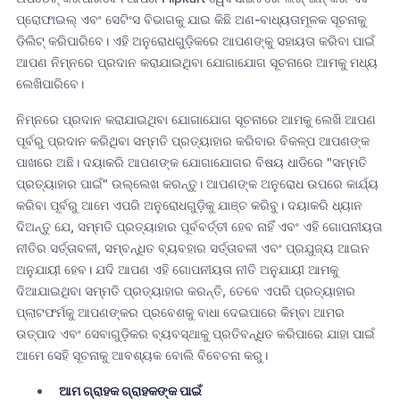
ପ୍ରୋଫାଇଲ୍ ଏବଂ ସେଟିଂସ ବିଭାଗକୁ ଯାଇ କିଛି ଅଣ-ବାଧ୍ୟତାମୂଳକ ସୂଚନାକୁ
ଡିଲିଟ୍ କରିପାରିବେ। ଏହି ଅନୁରୋଧଗୁଡ଼ିକରେ ଆପଣଙ୍କୁ ସହାୟତା କରିବା ପାଇଁ
ଆପଣ ନିମ୍ନରେ ପ୍ରଦାନ କରାଯାଇଥିବା ଯୋଗାଯୋଗ ସୂଚନାରେ ଆମକୁ ମଧ୍ୟ
ଲେଖିପାରିବେ।
ନିମ୍ନରେ ପ୍ରଦାନ କରାଯାଇଥିବା ଯୋଗାଯୋଗ ସୂଚନାରେ ଆମକୁ ଲେଖି ଆପଣ
ପୂର୍ବରୁ ପ୍ରଦାନ କରିଥିବା ସମ୍ମତି ପ୍ରତ୍ୟାହାର କରିବାର ବିକଳ୍ପ ଆପଣଙ୍କ
ପାଖରେ ଅଛି। ଦୟାକରି ଆପଣଙ୍କ ଯୋଗାଯୋଗର ବିଷୟ ଧାଡିରେ "ସମ୍ମତି
ପ୍ରତ୍ୟାହାର ପାଇଁ" ଉଲ୍ଲେଖ କରନ୍ତୁ। ଆପଣଙ୍କ ଅନୁରୋଧ ଉପରେ କାର୍ଯ୍ୟ
କରିବା ପୂର୍ବରୁ ଆମେ ଏପରି ଅନୁରୋଧଗୁଡ଼ିକୁ ଯାଞ୍ଚ କରିବୁ। ଦୟାକରି ଧ୍ୟାନ
ଦିଅନ୍ତୁ ଯେ, ସମ୍ମତି ପ୍ରତ୍ୟାହାର ପୂର୍ବବର୍ତ୍ତୀ ହେବ ନାହିଁ ଏବଂ ଏହି ଗୋପନୀୟତା
ନୀତିର ସର୍ତ୍ତାବଳୀ, ସମ୍ବନ୍ଧିତ ବ୍ୟବହାର ସର୍ତ୍ତାବଳୀ ଏବଂ ପ୍ରଯୁଜ୍ୟ ଆଇନ
ଅନୁଯାୟୀ ହେବ। ଯଦି ଆପଣ ଏହି ଗୋପନୀୟତା ନୀତି ଅନୁଯାୟୀ ଆମକୁ
ଦିଆଯାଇଥିବା ସମ୍ମତି ପ୍ରତ୍ୟାହାର କରନ୍ତି, ତେବେ ଏପରି ପ୍ରତ୍ୟାହାର
ପ୍ଲାଟଫର୍ମକୁ ଆପଣଙ୍କର ପ୍ରବେଶକୁ ବାଧା ଦେଇପାରେ କିମ୍ବା ଆମର
ଉତ୍ପାଦ ଏବଂ ସେବାଗୁଡ଼ିକର ବ୍ୟବସ୍ଥାକୁ ପ୍ରତିବନ୍ଧିତ କରିପାରେ ଯାହା ପାଇଁ
ଆମେ ସେହି ସୂଚନାକୁ ଆବଶ୍ୟକ ବୋଲି ବିବେଚନା କରୁ।
ଆମ ଗ୍ରାହକ ଗ୍ରାହକଙ୍କ ପାଇଁ