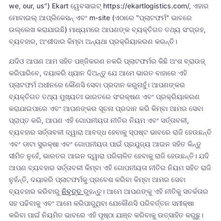
we, our, us") Ekart ୱେବସାଇଟ୍ https://ekartlogistics.com/, ଏହାର
ମୋବାଇଲ୍ ଆପ୍ଲିକେସନ୍ ଏବଂ m-site (ଏଠାରେ "ପ୍ଲାଟଫର୍ମ" ଭାବରେ
ଉଲ୍ଲେଖ କରାଯାଇଛି) ମାଧ୍ୟମରେ ଆପଣଙ୍କ ବ୍ୟକ୍ତିଗତ ତଥ୍ୟ ସଂଗ୍ରହ,
ବ୍ୟବହାର, ଅଂଶୀଦାର କିମ୍ବା ଅନ୍ୟଥା ପ୍ରକ୍ରିୟାକରଣ କରନ୍ତି।
ଯଦିଓ ଆପଣ ଆମ ସହିତ ପଞ୍ଜିକରଣ ନକରି ପ୍ଲାଟଫର୍ମର କିଛି ଅଂଶ ବ୍ରାଉଜ୍
କରିପାରିବେ, ଦୟାକରି ଧ୍ୟାନ ଦିଅନ୍ତୁ ଯେ ଆମେ ଭାରତ ବାହାରେ ଏହି
ପ୍ଲାଟଫର୍ମ ଅଧୀନରେ କୌଣସି ସେବା ପ୍ରଦାନ କରୁନାହୁଁ। ଆପଣଙ୍କର
ବ୍ୟକ୍ତିଗତ ତଥ୍ୟ ମୁଖ୍ୟତଃ ଭାରତରେ ସଂରକ୍ଷଣ ଏବଂ ପ୍ରକ୍ରିୟାକରଣ
କରାଯାଇପାରେ ଏବଂ ଆପଣଙ୍କର ସୂଚନା ପ୍ରଦାନ କରି କିମ୍ବା ଆମର ସେବା
ପ୍ରାପ୍ତ କରି, ଆପଣ ଏହି ଗୋପନୀୟତା ନୀତିର ନିୟମ ଏବଂ ସର୍ତ୍ତାବଳୀ,
ବ୍ୟବହାର ସର୍ତ୍ତାବଳୀ ଦ୍ୱାରା ଆବଦ୍ଧ ହେବାକୁ ସ୍ପଷ୍ଟ ଭାବରେ ରାଜି ହେଉଛନ୍ତି
ଏବଂ ଡାଟା ସୁରକ୍ଷା ଏବଂ ଗୋପନୀୟତା ପାଇଁ ପ୍ରଯୁଜ୍ୟ ଆଇନ ସହିତ କିନ୍ତୁ
ସୀମିତ ନୁହେଁ, ଭାରତର ଆଇନ ଦ୍ୱାରା ପରିଚାଳିତ ହେବାକୁ ରାଜି ହେଉଛନ୍ତି। ଯଦି
ଆପଣ ବ୍ୟବହାର ସର୍ତ୍ତାବଳୀ କିମ୍ବା ଏହି ଗୋପନୀୟତା ନୀତିର ନିୟମ ସହିତ ରାଜି
ନୁହଁନ୍ତି, ଦୟାକରି ପ୍ଲାଟଫର୍ମକୁ ପ୍ରବେଶ କରିବା କିମ୍ବା ଆମର ସେବା
ବ୍ୟବହାର କରିବାରୁ
ନିବୃତ୍ତ
ରୁହନ୍ତୁ। ଆମେ ଆପଣଙ୍କୁ ଏହି ନୀତିକୁ ସତର୍କତାର
ସହ ପଢିବାକୁ ଏବଂ ଆମେ କରିପାରୁଥିବା ଯେକୌଣସି ପରିବର୍ତ୍ତନ ସମୀକ୍ଷା
କରିବା ପାଇଁ ନିୟମିତ ଭାବରେ ଏହି ପୃଷ୍ଠା ଯାଞ୍ଚ କରିବାକୁ ଉତ୍ସାହିତ କରୁଛୁ।